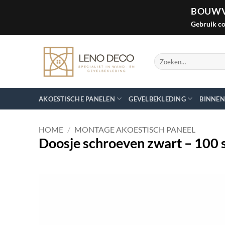
BOUWV
Gebruik c
Ga
naar
Zoeken
inhoud
naar:
AKOESTISCHE PANELEN
GEVELBEKLEDING
BINNEN
HOME
/
MONTAGE AKOESTISCH PANEEL
Doosje schroeven zwart – 100 