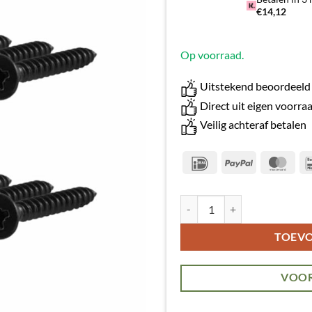
€14,12
Op voorraad.
Uitstekend beoordeeld
Direct uit eigen voorra
Veilig achteraf betalen
IDeal
PayPal
Mas
Doosje schroeven zwart - 100 
Alternative:
TOEV
VOOR