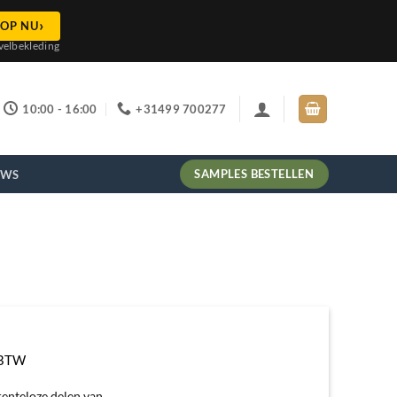
›
OP NU
velbekleding
10:00 - 16:00
+31499 700277
SAMPLES BESTELLEN
EWS
. BTW
renteloze delen van