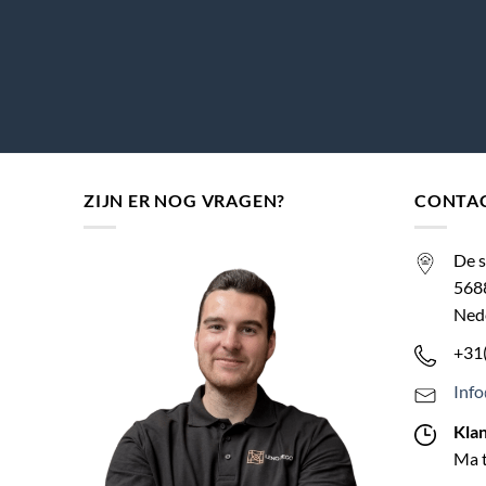
ZIJN ER NOG VRAGEN?
CONTA
De s
568
Ned
+31
Inf
Kla
Ma t