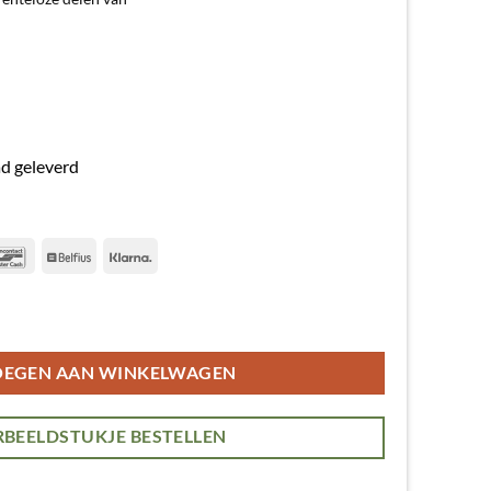
ad geleverd
terCard
Bancontact
Belfius
Klarna
stuks aantal
OEGEN AAN WINKELWAGEN
BEELDSTUKJE BESTELLEN