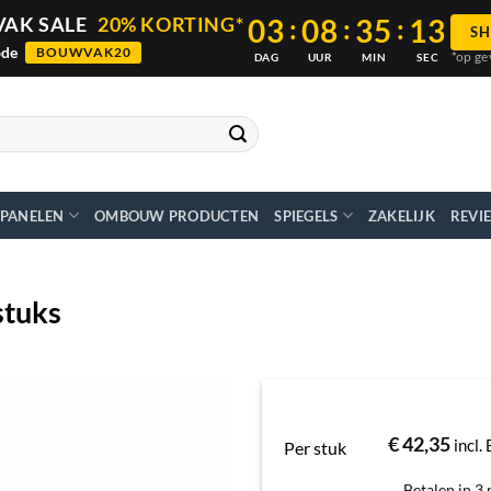
03
:
08
:
35
:
12
AK SALE
20% KORTING*
SH
ode
BOUWVAK20
*op ge
DAG
UUR
MIN
SEC
PANELEN
OMBOUW PRODUCTEN
SPIEGELS
ZAKELIJK
REVI
stuks
€
42,35
incl
Per stuk
Betalen in 3 