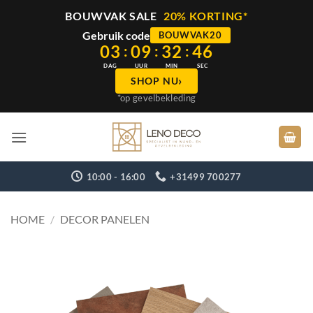
BOUWVAK SALE
20% KORTING*
Gebruik code
BOUWVAK20
03
09
32
45
:
:
:
DAG
UUR
MIN
SEC
›
SHOP NU
*op gevelbekleding
Ga
naar
inhoud
10:00 - 16:00
+31499 700277
HOME
/
DECOR PANELEN