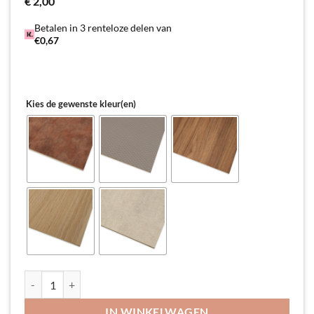
€
2,00
Betalen in 3 renteloze delen van
€0,67
Kies de gewenste kleur(en)
Alternative:
Sample | monsterstuk Decor paneel aantal
IN WINKELWAGEN