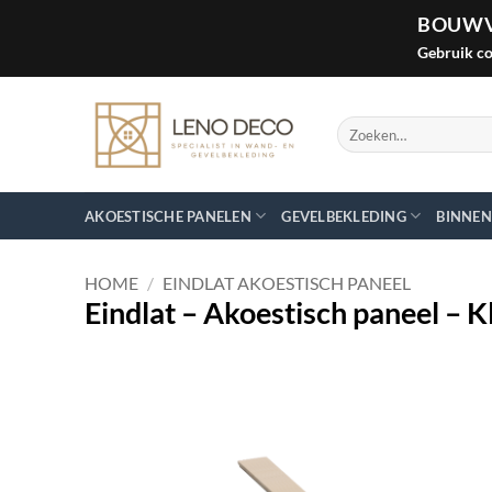
BOUWV
Gebruik c
Ga
naar
Zoeken
inhoud
naar:
AKOESTISCHE PANELEN
GEVELBEKLEDING
BINNEN
HOME
/
EINDLAT AKOESTISCH PANEEL
Eindlat – Akoestisch paneel – K