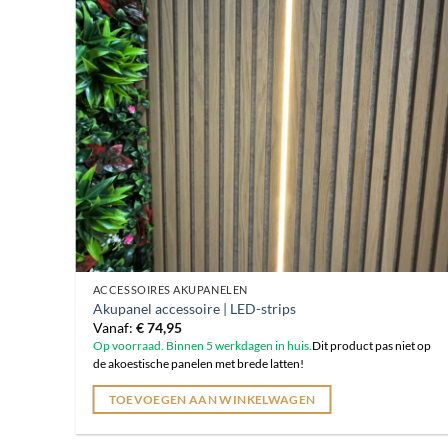
ACCESSOIRES AKUPANELEN
Akupanel accessoire | LED-strips
Vanaf:
€
74,95
Op voorraad. Binnen 5 werkdagen in huis.
Dit product pas niet op
de akoestische panelen met brede latten!
TOEVOEGEN AAN WINKELWAGEN
Dit
product