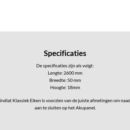
heeft
meerdere
variaties.
Deze
optie
kan
gekozen
Specificaties
worden
op
De specificaties zijn als volgt:
de
Lengte: 2600 mm
productpagina
Breedte: 50 mm
Hoogte: 18mm
indlat Klassiek Eiken is voorzien van de juiste afmetingen om naa
aan te sluiten op het Akupanel.