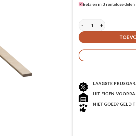
was:
is:
Betalen in 3 renteloze delen
€ 34,95.
€ 29,95.
Eindlat - Akoestisch paneel - K
Alternative:
TOEV
LAAGSTE PRIJSGAR
UIT EIGEN VOORR
NIET GOED? GELD 