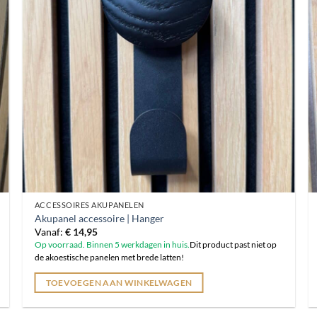
ACCESSOIRES AKUPANELEN
Akupanel accessoire | Hanger
Vanaf:
€
14,95
Op voorraad. Binnen 5 werkdagen in huis.
Dit product past niet op
de akoestische panelen met brede latten!
TOEVOEGEN AAN WINKELWAGEN
Dit
product