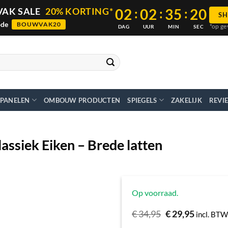
02
:
02
:
35
:
18
AK SALE
20% KORTING*
SH
ode
BOUWVAK20
*op ge
DAG
UUR
MIN
SEC
PANELEN
OMBOUW PRODUCTEN
SPIEGELS
ZAKELIJK
REVI
lassiek Eiken – Brede latten
Op voorraad.
Oorspronkelijk
Huidige
€
34,95
€
29,95
incl. BTW
prijs
prijs