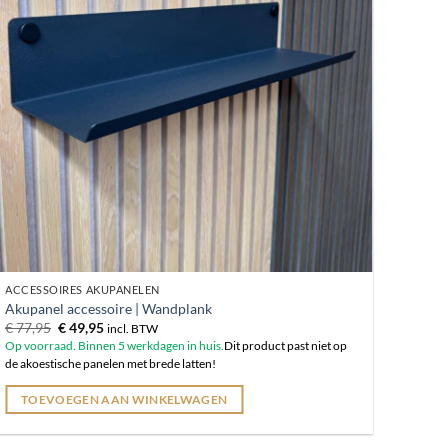
ACCESSOIRES AKUPANELEN
Akupanel accessoire | Wandplank
Oorspronkelijke
Huidige
€
77,95
€
49,95
incl. BTW
prijs
prijs
Op voorraad. Binnen 5 werkdagen in huis.
Dit product past niet op
was:
is:
de akoestische panelen met brede latten!
€ 77,95.
€ 49,95.
TOEVOEGEN AAN WINKELWAGEN