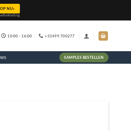
›
OP NU
velbekleding
10:00 - 16:00
+31499 700277
SAMPLES BESTELLEN
EWS
e