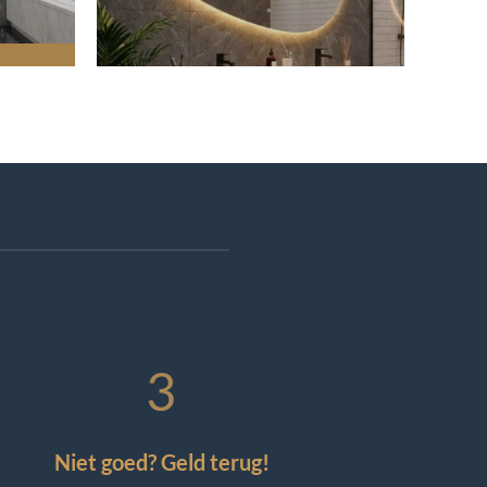
3
Niet goed? Geld terug!