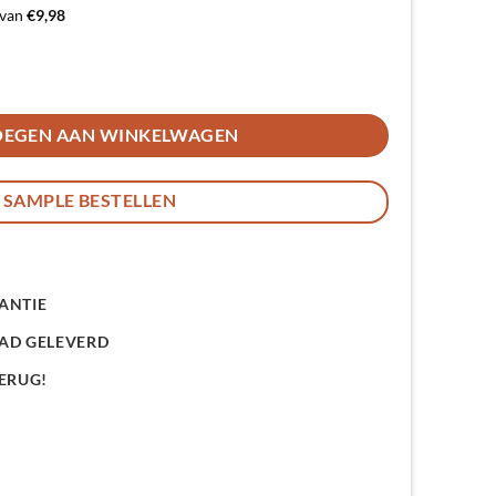
 van
€9,98
lassiek Eiken - Brede latten aantal
OEGEN AAN WINKELWAGEN
SAMPLE BESTELLEN
ANTIE
AAD GELEVERD
TERUG!