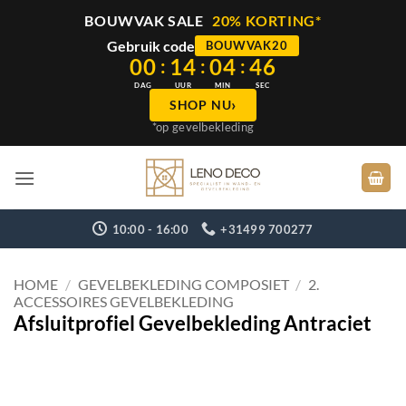
BOUWVAK SALE
20% KORTING*
Gebruik code
BOUWVAK20
00
14
04
45
:
:
:
DAG
UUR
MIN
SEC
›
SHOP NU
*op gevelbekleding
Ga
naar
inhoud
10:00 - 16:00
+31499 700277
HOME
/
GEVELBEKLEDING COMPOSIET
/
2.
ACCESSOIRES GEVELBEKLEDING
Afsluitprofiel Gevelbekleding Antraciet