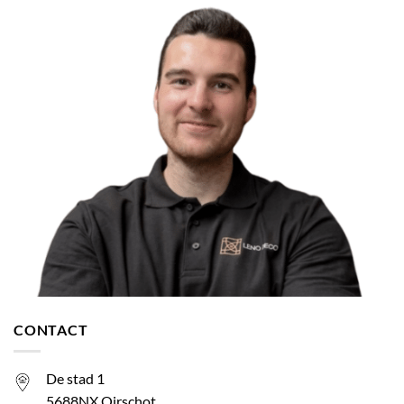
CONTACT
De stad 1
5688NX Oirschot