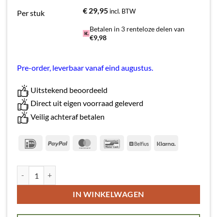
€
29,95
incl. BTW
Per stuk
Betalen in 3 renteloze delen van
€9,98
Pre-order, leverbaar vanaf eind augustus.
Uitstekend beoordeeld
Direct uit eigen voorraad geleverd
Veilig achteraf betalen
IDeal
PayPal
MasterCard
Bancontact
Belfius
Klarna
Afsluitprofiel Gevelbekleding Antraciet aantal
Alternative:
IN WINKELWAGEN