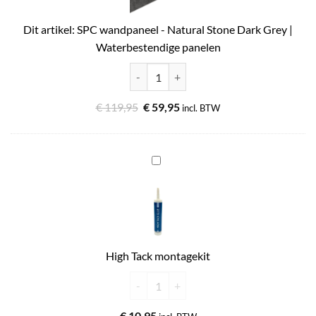
Dark
Dit artikel:
SPC wandpaneel - Natural Stone Dark Grey |
Grey
Waterbestendige panelen
|
Waterbestendige
SPC wandpaneel - Natural Stone Dark Grey
panelen
€
119,95
€
59,95
incl. BTW
High
Tack
montagekit
High Tack montagekit
High Tack montagekit aantal
€
10,95