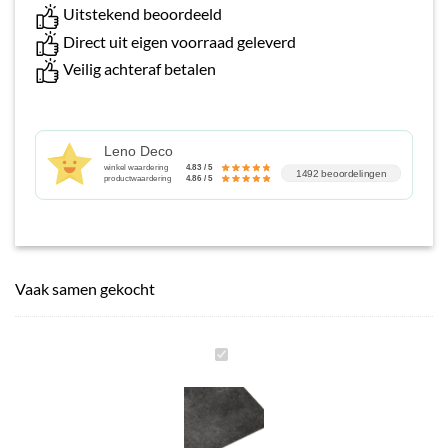
Uitstekend beoordeeld
Direct uit eigen voorraad geleverd
Veilig achteraf betalen
Leno Deco
winkel waardering
4.83 / 5
1492 beoordelingen
productwaardering
4.86 / 5
Vaak samen gekocht
SPC
wandpaneel
-
Natural
Stone