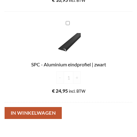
incl. BTW
SPC
-
Aluminium
eindprofiel
|
zwart
SPC - Aluminium eindprofiel | zwart
SPC - Aluminium eindprofiel | zwart aantal
€
24,95
incl. BTW
IN WINKELWAGEN