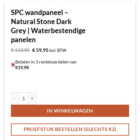
SPC wandpaneel –
Natural Stone Dark
Grey | Waterbestendige
panelen
Oorspronkelijke
Huidige
€
119,95
€
59,95
incl. BTW
prijs
prijs
was:
is:
Betalen in 3 renteloze delen van
€ 119,95.
€ 59,95.
€19,98
SPC wandpaneel - Natural Stone Dark Grey | Waterbestendige pane
Alternative:
IN WINKELWAGEN
PROEFSTUK BESTELLEN (SLECHTS €2)