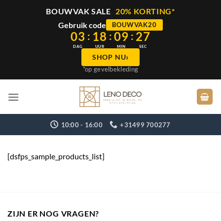
BOUWVAK SALE
20% KORTING*
Gebruik code
BOUWVAK20
03
18
09
27
:
:
:
DAG
UUR
MIN
SEC
›
SHOP NU
*op gevelbekleding
Ga
naar
inhoud
10:00 - 16:00
+31499 700277
[dsfps_sample_products_list]
ZIJN ER NOG VRAGEN?