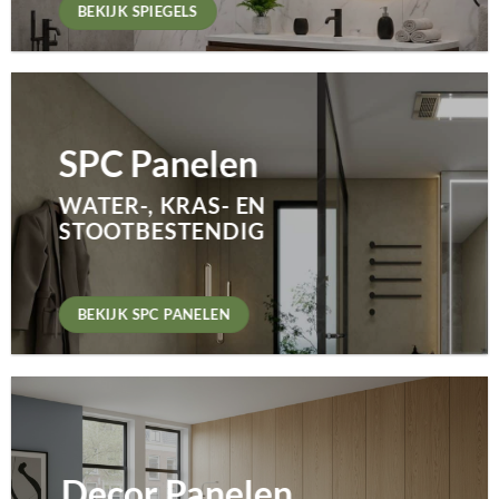
BEKIJK SPC PANELEN
BEKIJK SPIEGELS
SPC Panelen
SPC Panelen
WATER-, KRAS- EN
WATER-, KRAS- EN
STOOTBESTENDIG
STOOTBESTENDIG
BEKIJK SPC PANELEN
BEKIJK SPC PANELEN
Decor Panelen