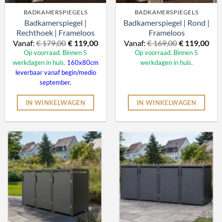
BADKAMERSPIEGELS
BADKAMERSPIEGELS
Badkamerspiegel |
Badkamerspiegel | Rond |
Rechthoek | Frameloos
Frameloos
Vanaf:
€
179,00
€
119,00
Vanaf:
€
169,00
€
119,00
Op voorraad. Binnen 5
Op voorraad. Binnen 5
werkdagen in huis.
160x80cm
werkdagen in huis.
leverbaar vanaf begin/medio
september.
IN WINKELWAGEN
IN WINKELWAGEN
Dit
Dit
product
product
heeft
heeft
meerdere
meerdere
variaties.
variaties.
Deze
Deze
optie
optie
kan
kan
gekozen
gekozen