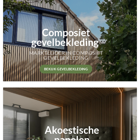
Composiet
gevelbekleding
MARKTLEIDER IN COMPOSIET
GEVELBEKLEDING
BEKIJK GEVELBEKLEDING
Akoestische
panelen