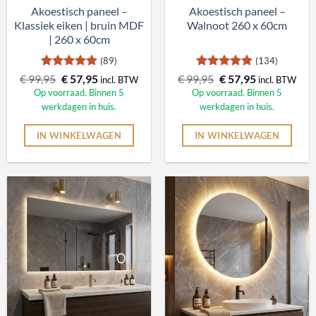
Akoestisch paneel –
Akoestisch paneel –
Klassiek eiken | bruin MDF
Walnoot 260 x 60cm
| 260 x 60cm
(89)
(134)
Gewaardeerd
Oorspronkelijke
Huidige
Gewaardeerd
Oorspronkelijke
Huidige
€
99,95
€
57,95
€
99,95
€
57,95
incl. BTW
incl. BTW
4.94
uit 5
prijs
prijs
4.9
uit 5
prijs
prijs
Op voorraad. Binnen 5
Op voorraad. Binnen 5
was:
is:
was:
is:
werkdagen in huis.
werkdagen in huis.
€ 99,95.
€ 57,95.
€ 99,95.
€ 57,95.
IN WINKELWAGEN
IN WINKELWAGEN