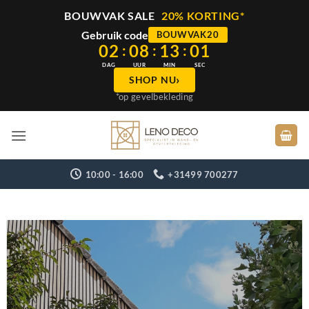
BOUWVAK SALE
20% KORTING*
Gebruik code
BOUWVAK20
02
08
13
00
:
:
:
DAG
UUR
MIN
SEC
›
SHOP NU
*op gevelbekleding
Ga
naar
inhoud
10:00 - 16:00
+31499 700277