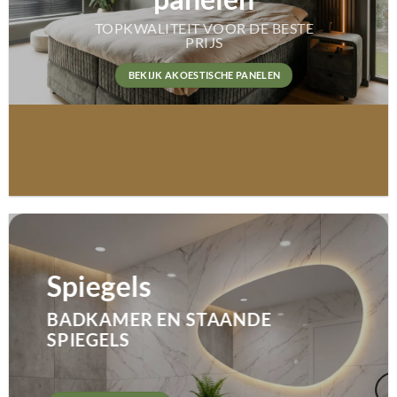
TOPKWALITEIT VOOR DE BESTE
PRIJS
BEKIJK AKOESTISCHE PANELEN
SPC Panelen
Spiegels
WATER-, KRAS- EN
BADKAMER EN STAANDE
STOOTBESTENDIG
SPIEGELS