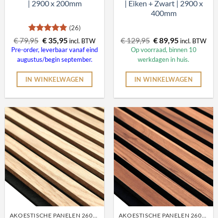
| 2900 x 200mm
| Eiken + Zwart | 2900 x
400mm
(26)
Gewaardeerd
Oorspronkelijke
Huidige
Oorspronkelijke
Huidige
€
79,95
€
35,95
€
129,95
€
89,95
incl. BTW
incl. BTW
4.81
uit 5
prijs
prijs
prijs
prijs
Pre-order, leverbaar vanaf eind
Op voorraad, binnen 10
was:
is:
was:
is:
augustus/begin september.
werkdagen in huis.
€ 79,95.
€ 35,95.
€ 129,95.
€ 89,95.
IN WINKELWAGEN
IN WINKELWAGEN
AKOESTISCHE PANELEN 260CM
AKOESTISCHE PANELEN 260CM